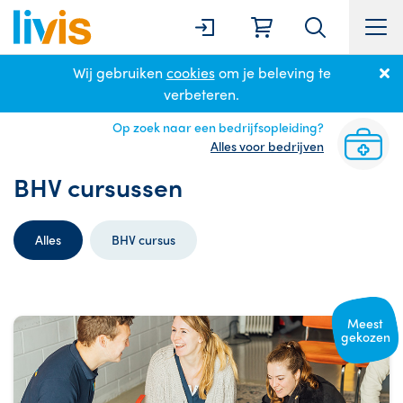
Wij gebruiken
cookies
om je beleving te
Home
Cursussen
BHV cursussen
verbeteren.
Op zoek naar een bedrijfsopleiding?
Alles voor bedrijven
BHV cursussen
Alles
BHV cursus
Meest
gekozen