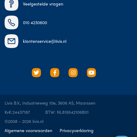
Veelgestelde vragen
010 4230600
klantenservice@livis.nl
Livis B.V., Industrieweg 10e, 3606 AS, Maarssen
KvK:24437187
BTW: NL819542106B01
©2008 - 2026 livis.nl
Algemene voorwaarden
Privacyverklaring