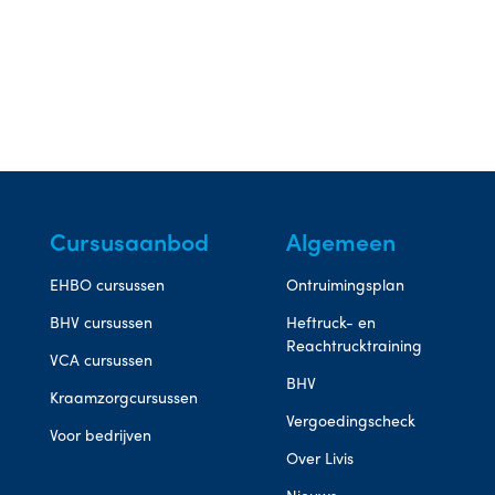
Cursusaanbod
Algemeen
EHBO cursussen
Ontruimingsplan
BHV cursussen
Heftruck- en
Reachtrucktraining
VCA cursussen
BHV
Kraamzorgcursussen
Vergoedingscheck
Voor bedrijven
Over Livis