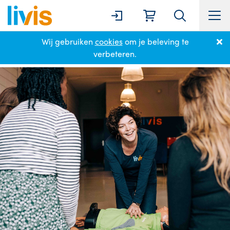
Wij gebruiken
cookies
om je beleving te
Home
Werken bij Livis
verbeteren.