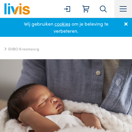
Wij gebruiken
cookies
om je beleving te
Home
Cursussen
Kraamzorgcursussen
Voor Kraamzorg
verbeteren.
EHBO Kraamzorg