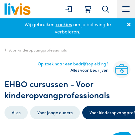
Wij gebruiken
cookies
om je beleving te
Home
Cursussen
EHBO cursussen
verbeteren.
Voor kinderopvangprofessionals
Op zoek naar een bedrijfsopleiding?
Alles voor bedrijven
EHBO cursussen - Voor
kinderopvangprofessionals
Alles
Voor jonge ouders
Voor kinderopvangprof