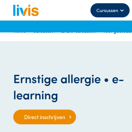
Cursussen
Home
Cursussen
EHBO cursussen
Voor gastoud
Ernstige allergie • e-
learning
Direct inschrijven