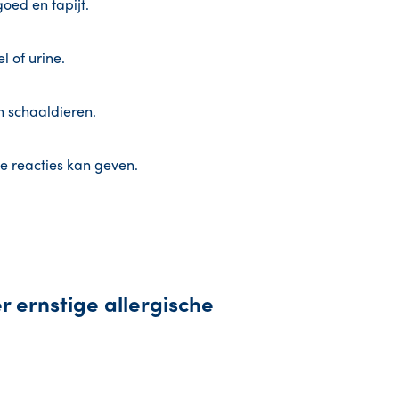
goed en tapijt.
l of urine.
en schaaldieren.
e reacties kan geven.
er ernstige allergische