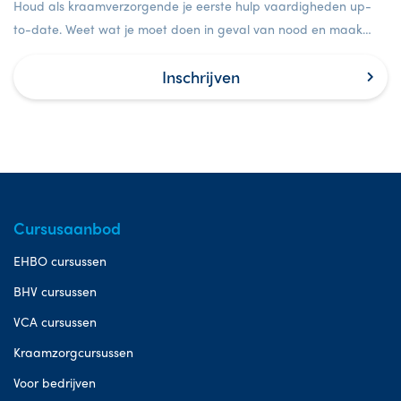
Houd als kraamverzorgende je eerste hulp vaardigheden up-
to-date. Weet wat je moet doen in geval van nood en maak
het verschil bij levensbedreigende situaties.
Inschrijven
Cursusaanbod
EHBO cursussen
BHV cursussen
VCA cursussen
Kraamzorgcursussen
Voor bedrijven