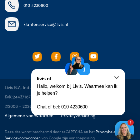
010 4230600
klantenservice@livis.nl
Livis B.V., Industrieweg 10e, 3606 AS, Maarssen
KvK:24437187
BTW: NL819542106B01
©2008 - 2026 livis.nl
Algemene voorwaarden
Privacyverklaring
Deze site wordt beschermd door reCAPTCHA en het
Privacybeleid
en de
Servicevoorwaarden
van Google zijn van toepassing