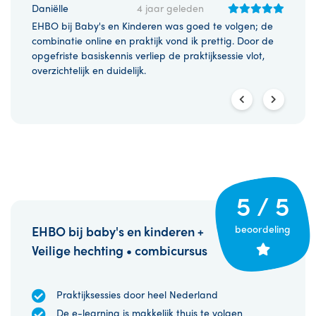
Daniëlle
4 jaar geleden
M. Sch
el van
EHBO bij Baby's en Kinderen was goed te volgen; de
Goede 
combinatie online en praktijk vond ik prettig. Door de
werkeli
opgefriste basiskennis verliep de praktijksessie vlot,
ABCDE 
overzichtelijk en duidelijk.
5 / 5
beoordeling
EHBO bij baby's en kinderen +
Veilige hechting • combicursus
Praktijksessies door heel Nederland
De e-learning is makkelijk thuis te volgen