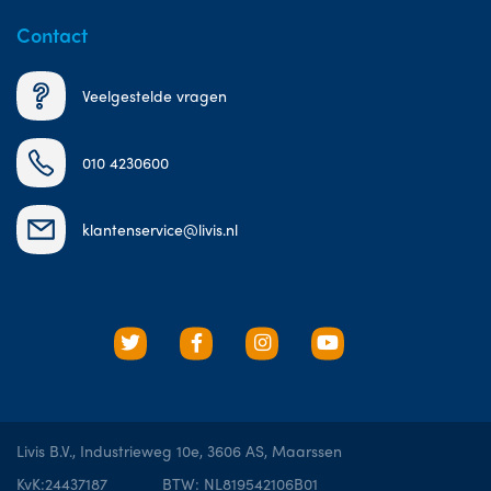
Contact
Veelgestelde vragen
010 4230600
klantenservice@livis.nl
Livis B.V., Industrieweg 10e, 3606 AS, Maarssen
KvK:24437187
BTW: NL819542106B01