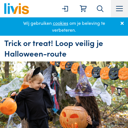
Wij gebruiken
cookies
om je beleving te
Home
Nieuws
Trick or treat! Loop veilig je Halloween-route
verbeteren.
Trick or treat! Loop veilig je
Halloween-route