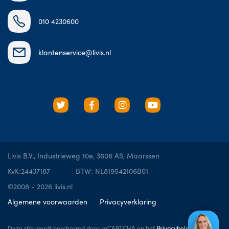
010 4230600
klantenservice@livis.nl
Livis B.V., Industrieweg 10e, 3606 AS, Maarssen
KvK:24437187
BTW: NL819542106B01
©2008 - 2026 livis.nl
Algemene voorwaarden
Privacyverklaring
Deze site wordt beschermd door reCAPTCHA en het
Privacybeleid
en de