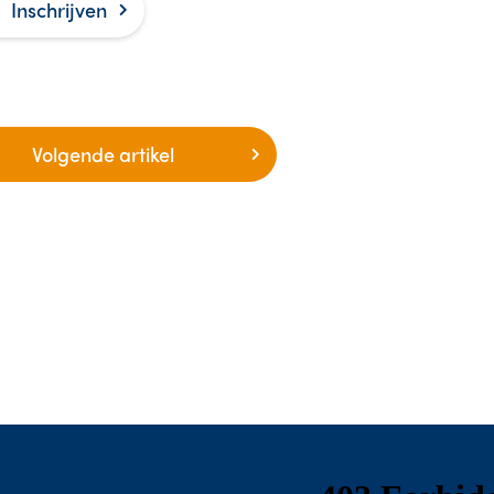
ond raakt. Thuis,
Inschrijven
je werk, op straat.
r reanimeren en
ste hulp verlenen
 volwassenen.
Volgende
artikel