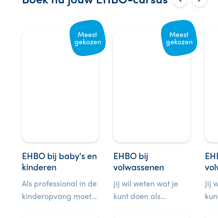
Meest
Meest
gekozen
gekozen
EHBO bij baby's en
EHBO bij
EHB
kinderen
volwassenen
vol
lea
Als professional in de
Jij wil weten wat je
Jij 
kinderopvang moet
kunt doen als
kun
jij weten wat te doen
iemand plots ziek of
iem