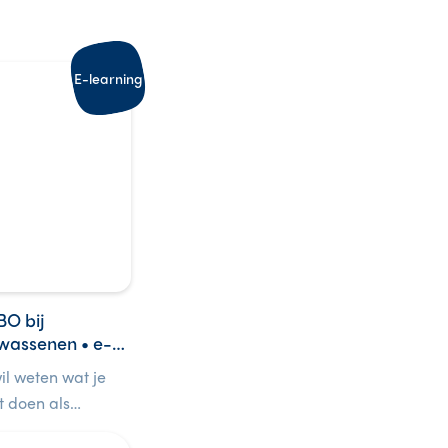
E-learning
O bij
wassenen • e-
rning
wil weten wat je
t doen als
and plots ziek of