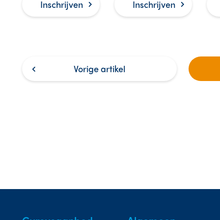
als er iets is met een
gewond raakt. Thuis,
gew
Inschrijven
Inschrijven
baby of kind.
op je werk, op straat.
op 
Lee
eer
aan
Vorige
artikel