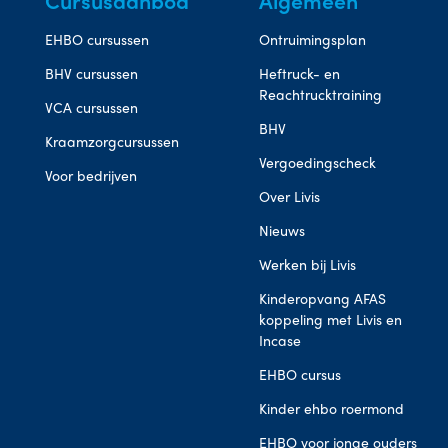
Cursusaanbod
Algemeen
EHBO cursussen
Ontruimingsplan
BHV cursussen
Heftruck- en
Reachtrucktraining
VCA cursussen
BHV
Kraamzorgcursussen
Vergoedingscheck
Voor bedrijven
Over Livis
Nieuws
Werken bij Livis
Kinderopvang AFAS
koppeling met Livis en
Incase
EHBO cursus
Kinder ehbo roermond
EHBO voor jonge ouders