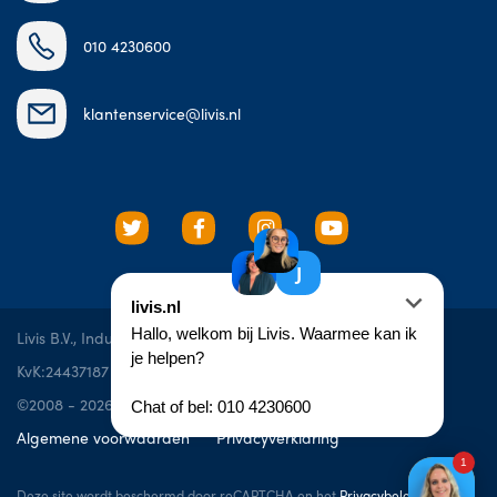
010 4230600
klantenservice@livis.nl
Livis B.V., Industrieweg 10e, 3606 AS, Maarssen
KvK:24437187
BTW: NL819542106B01
©2008 - 2026 livis.nl
Algemene voorwaarden
Privacyverklaring
Deze site wordt beschermd door reCAPTCHA en het
Privacybeleid
en de