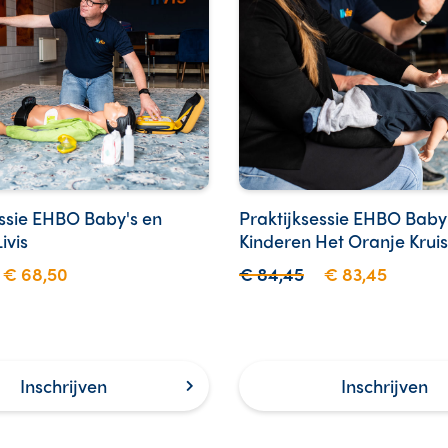
essie EHBO Baby's en
Praktijksessie EHBO Baby
ivis
Kinderen Het Oranje Kruis
€ 68,50
€ 84,45
€ 83,45
Inschrijven
Inschrijven