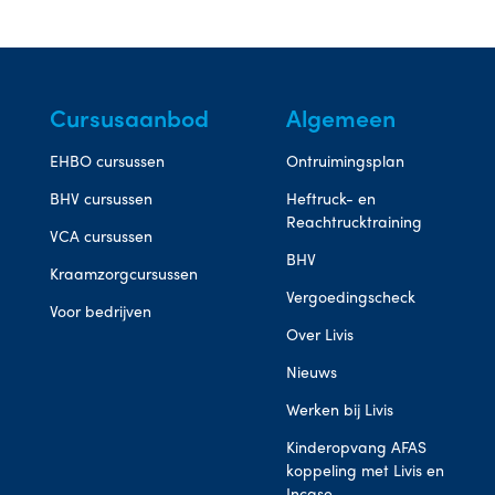
Cursusaanbod
Algemeen
EHBO cursussen
Ontruimingsplan
BHV cursussen
Heftruck- en
Reachtrucktraining
VCA cursussen
BHV
Kraamzorgcursussen
Vergoedingscheck
Voor bedrijven
Over Livis
Nieuws
Werken bij Livis
Kinderopvang AFAS
koppeling met Livis en
Incase