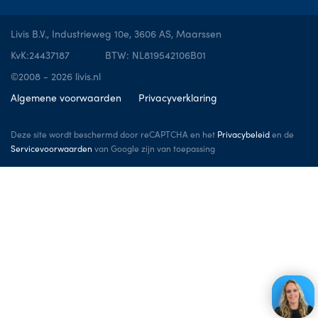
Livis B.V., Industrieweg 10e, 3606 AS, Maarssen
KvK:24437187
BTW: NL819542106B01
©2008 - 2026 livis.nl
Algemene voorwaarden
Privacyverklaring
Deze site wordt beschermd door reCAPTCHA en het
Privacybeleid
en de
Servicevoorwaarden
van Google zijn van toepassing