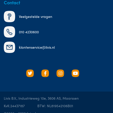
Contact
Veelgestelde vragen
010 4230600
klantenservice@livis.nl
Livis B.V., Industrieweg 10e, 3606 AS, Maarssen
KvK:24437187
BTW: NL819542106B01