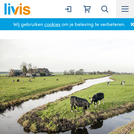
Wij gebruiken
cookies
om je beleving te verbeteren.
Home
Locaties
Noord Scharwoude