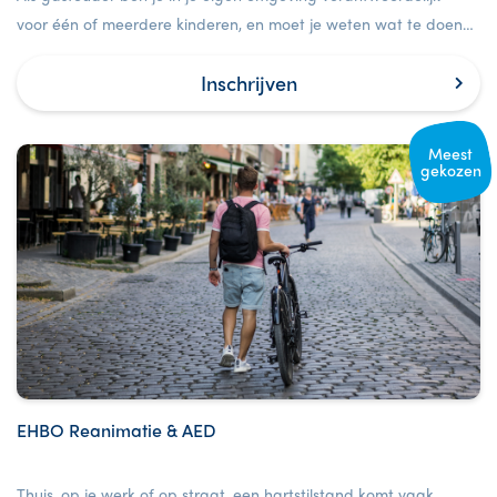
voor één of meerdere kinderen, en moet je weten wat te doen
als er iets fout gaat.
Inschrijven
Meest
gekozen
EHBO Reanimatie & AED
Thuis, op je werk of op straat, een hartstilstand komt vaak