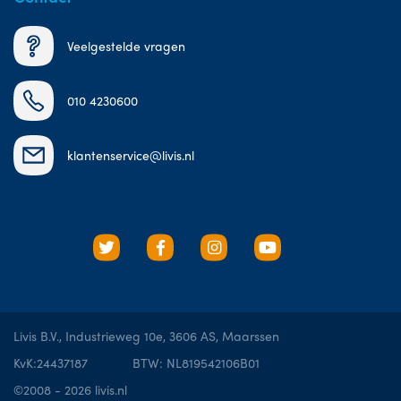
Veelgestelde vragen
010 4230600
klantenservice@livis.nl
Livis B.V., Industrieweg 10e, 3606 AS, Maarssen
KvK:24437187
BTW: NL819542106B01
©2008 - 2026 livis.nl