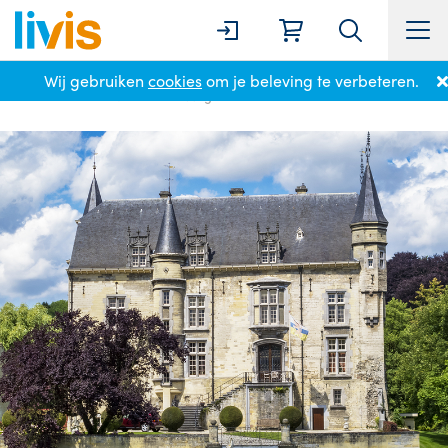
Wij gebruiken
cookies
om je beleving te verbeteren.
Home
Locaties
Valkenburg