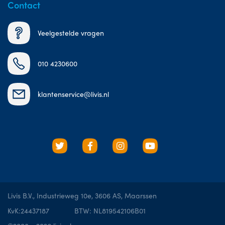
Contact
Veelgestelde vragen
010 4230600
klantenservice@livis.nl
Livis B.V., Industrieweg 10e, 3606 AS, Maarssen
KvK:24437187
BTW: NL819542106B01