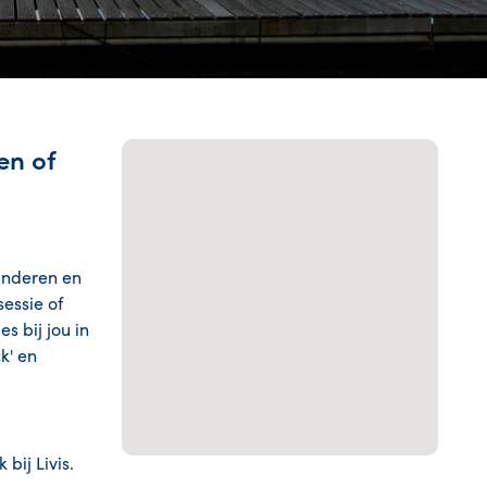
en of
Kinderen en
sessie of
s bij jou in
k' en
bij Livis.