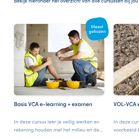
Bekijk hieronder het overzicht van alle cursussen bij jou
Meest
gekozen
Basis VCA e-learning + examen
VOL-VCA 
In deze cursus leer je veilig werken en
In deze cur
rekening houden met het milieu en de
voorbeeld k
gezondheid van jezelf en anderen. Bij
veiligheid