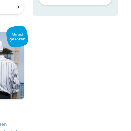
Meest
gekozen
n
 een