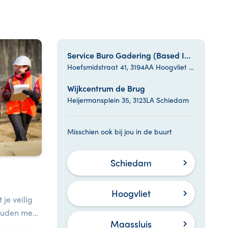
Service Buro Gadering (Based Inn)
Hoefsmidstraat 41, 3194AA Hoogvliet Rotterdam
Wijkcentrum de Brug
Heijermansplein 35, 3123LA Schiedam
Misschien ook bij jou in de buurt
Schiedam
Hoogvliet
 je veilig
ouden met
Maassluis
van jezelf