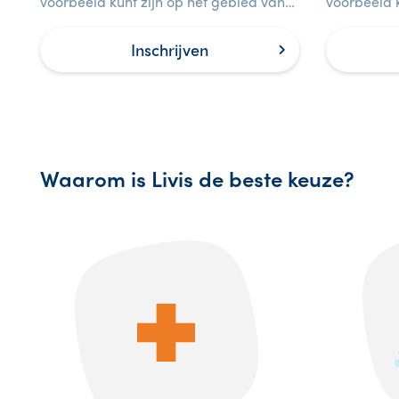
voorbeeld kunt zijn op het gebied van
voorbeeld k
veiligheid voor medewerkers op de
leidinggev
werkvloer.
het gebied 
Inschrijven
Waarom is Livis de beste keuze?