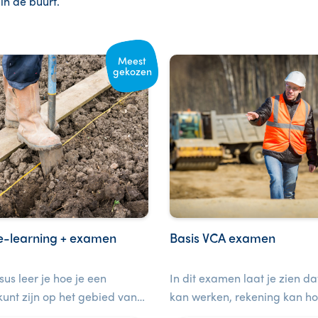
 in de buurt.
Meest
gekozen
e-learning + examen
Basis VCA examen
sus leer je hoe je een
In dit examen laat je zien dat
unt zijn op het gebied van
kan werken, rekening kan h
 voor medewerkers op de
het milieu en de gezondheid 