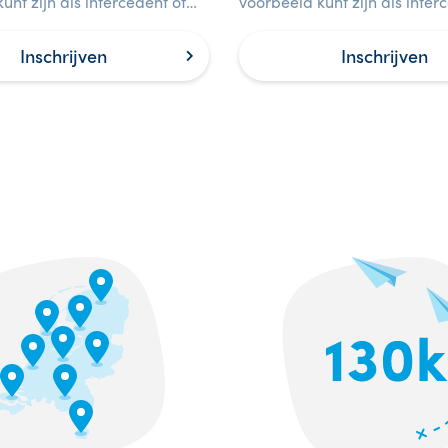
unt zijn als intercedent of
voorbeeld kunt zijn als inter
ende van uitzendbureaus op
leidinggevende van uitzend
van veiligheid.
het gebied van veiligheid.
Inschrijven
Inschrijven