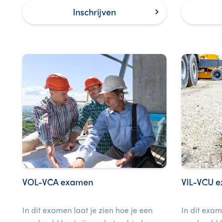
deze cursus is ook een examen
werkvloer.
Inschrijven
inbegrepen.
VOL-VCA examen
VIL-VCU 
In dit examen laat je zien hoe je een
In dit exam