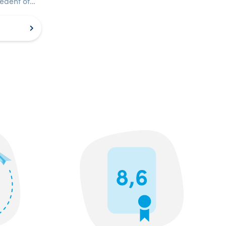
cedent of
bureaus op