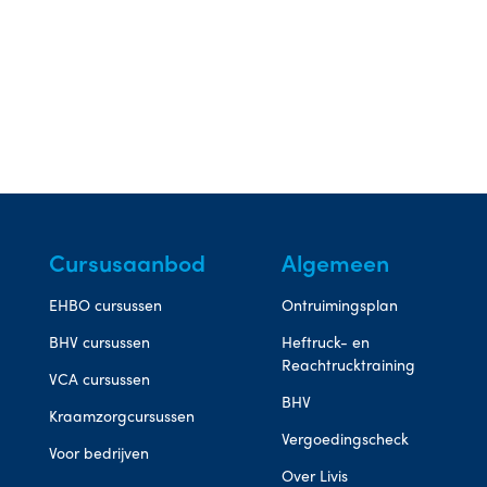
Cursusaanbod
Algemeen
EHBO cursussen
Ontruimingsplan
BHV cursussen
Heftruck- en
Reachtrucktraining
VCA cursussen
BHV
Kraamzorgcursussen
Vergoedingscheck
Voor bedrijven
Over Livis