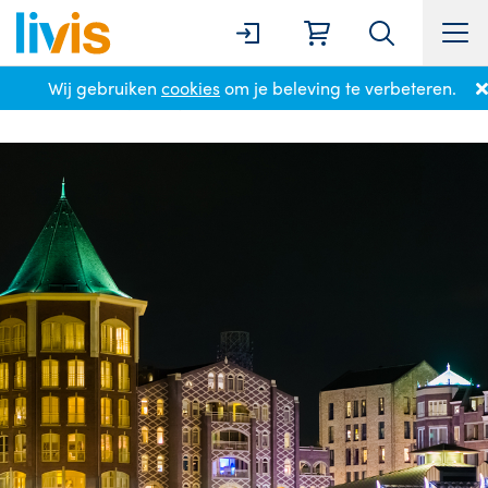
Wij gebruiken
cookies
om je beleving te verbeteren.
Home
Locaties
Vleuten