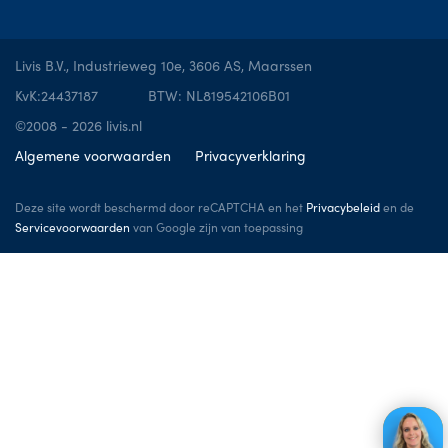
Livis B.V., Industrieweg 10e, 3606 AS, Maarssen
KvK:24437187
BTW: NL819542106B01
©2008 - 2026 livis.nl
Algemene voorwaarden
Privacyverklaring
Deze site wordt beschermd door reCAPTCHA en het
Privacybeleid
en de
Servicevoorwaarden
van Google zijn van toepassing