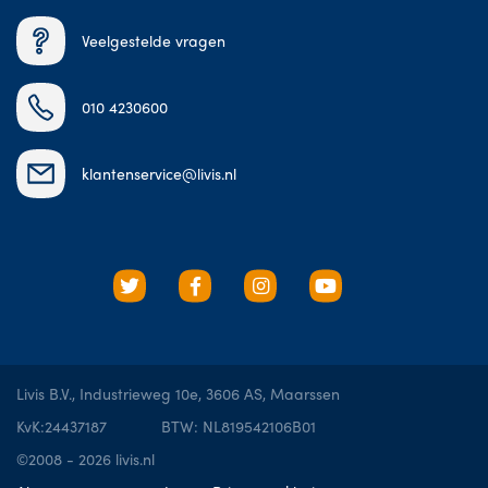
Veelgestelde vragen
010 4230600
klantenservice@livis.nl
Livis B.V., Industrieweg 10e, 3606 AS, Maarssen
KvK:24437187
BTW: NL819542106B01
©2008 - 2026 livis.nl