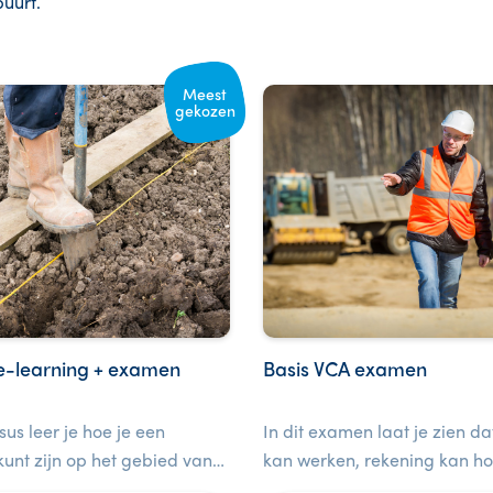
buurt.
Meest
gekozen
e-learning + examen
Basis VCA examen
sus leer je hoe je een
In dit examen laat je zien dat
unt zijn op het gebied van
kan werken, rekening kan h
 voor medewerkers op de
het milieu en de gezondheid 