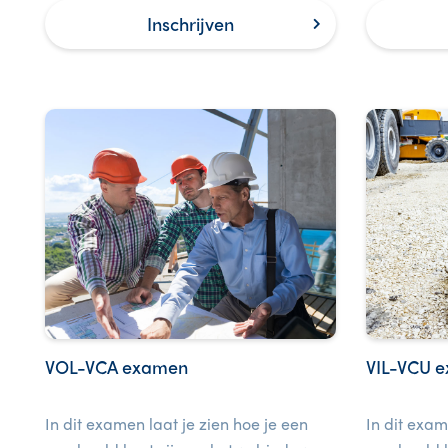
deze cursus is ook een examen
werkvloer.
Inschrijven
inbegrepen.
VOL-VCA examen
VIL-VCU 
In dit examen laat je zien hoe je een
In dit exam