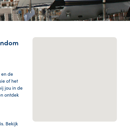
rondom
n en de
ie of het
j jou in de
en ontdek
s. Bekijk