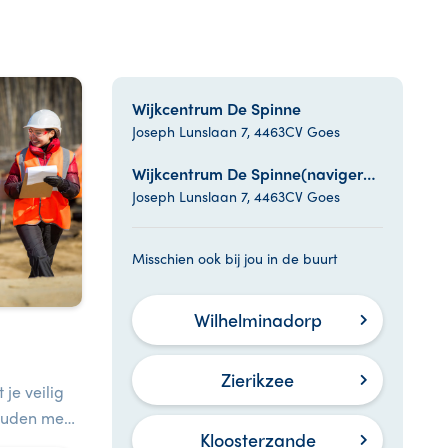
Wijkcentrum De Spinne
Joseph Lunslaan 7, 4463CV Goes
Wijkcentrum De Spinne(navigeren naar LIDL, de spinne 46 Goes)
Joseph Lunslaan 7, 4463CV Goes
Misschien ook bij jou in de buurt
Wilhelminadorp
Zierikzee
 je veilig
ouden met
Kloosterzande
van jezelf