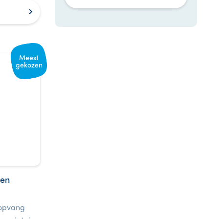
Meest
gekozen
ren
ropvang