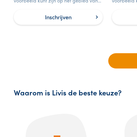
voorbeeld kunt zijn op het gebied van
voorbeeld k
veiligheid voor medewerkers op de
leidinggev
werkvloer.
het gebied 
Inschrijven
Waarom is Livis de beste keuze?