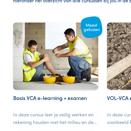
hieronder het overzicht van alle cursussen bij jou in de 
Meest
gekozen
Basis VCA e-learning + examen
VOL-VCA 
In deze cursus leer je veilig werken en
In deze cur
rekening houden met het milieu en de
voorbeeld k
gezondheid van jezelf en anderen. Bij
veiligheid