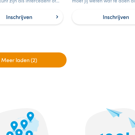
unt zijn als intercedent of
moet jij weten wat te doen als
ende van uitzendbureaus op
met een baby of kind.
van veiligheid.
Inschrijven
Inschrijven
Meer laden (2)