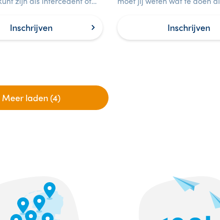
unt zijn als intercedent of
moet jij weten wat te doen als
ende van uitzendbureaus op
met een baby of kind.
van veiligheid.
Inschrijven
Inschrijven
Meer laden (4)