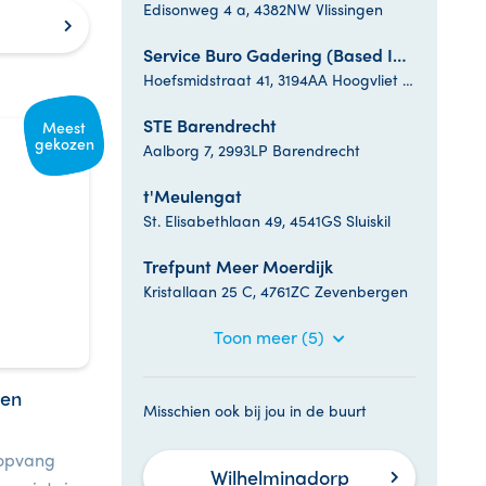
Edisonweg 4 a, 4382NW Vlissingen
Service Buro Gadering (Based Inn)
Hoefsmidstraat 41, 3194AA Hoogvliet Rotterdam
STE Barendrecht
Meest
gekozen
Aalborg 7, 2993LP Barendrecht
t'Meulengat
St. Elisabethlaan 49, 4541GS Sluiskil
Trefpunt Meer Moerdijk
Kristallaan 25 C, 4761ZC Zevenbergen
Toon meer (5)
ren
Misschien ook bij jou in de buurt
ropvang
Wilhelminadorp