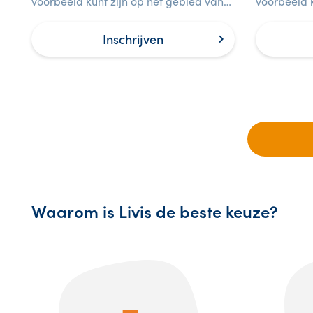
voorbeeld kunt zijn op het gebied van
voorbeeld k
veiligheid voor medewerkers op de
leidinggev
werkvloer.
het gebied 
Inschrijven
Waarom is Livis de beste keuze?