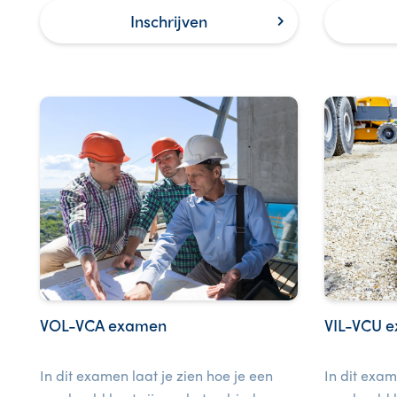
deze cursus is ook een examen
werkvloer.
Inschrijven
inbegrepen.
VOL-VCA examen
VIL-VCU 
In dit examen laat je zien hoe je een
In dit exam