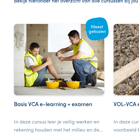
Bekijk hieronder het overzicht van alle cursussen bij jou
Meest
gekozen
Basis VCA e-learning + examen
VOL-VCA 
In deze cursus leer je veilig werken en
In deze cur
rekening houden met het milieu en de
voorbeeld k
gezondheid van jezelf en anderen. Bij
veiligheid