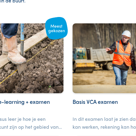
 in de buurt.
Meest
gekozen
e-learning + examen
Basis VCA examen
sus leer je hoe je een
In dit examen laat je zien dat
unt zijn op het gebied van
kan werken, rekening kan h
 voor medewerkers op de
het milieu en de gezondheid 