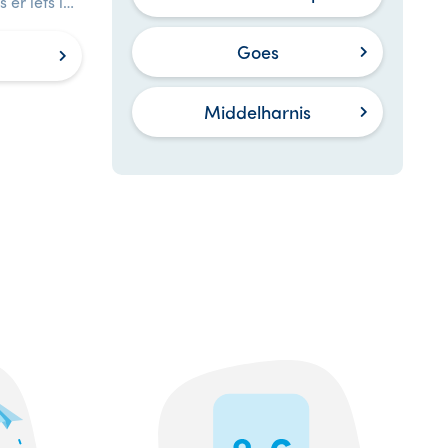
 er iets is
Goes
Middelharnis