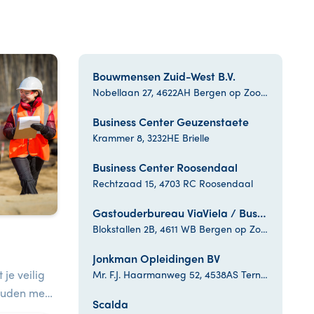
Bouwmensen Zuid-West B.V.
Nobellaan 27, 4622AH Bergen op Zoom
Business Center Geuzenstaete
Krammer 8, 3232HE Brielle
Business Center Roosendaal
Rechtzaad 15, 4703 RC Roosendaal
Gastouderbureau ViaViela / Business center Blokstallen
Blokstallen 2B, 4611 WB Bergen op Zoom
Jonkman Opleidingen BV
 je veilig
Mr. F.J. Haarmanweg 52, 4538AS Terneuzen
ouden met
Scalda
van jezelf