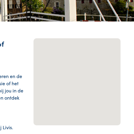
of
deren en de
ie of het
j jou in de
en ontdek
Livis.