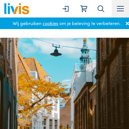
Wij gebruiken
cookies
om je beleving te verbeteren.
Home
Locaties
Middelburg