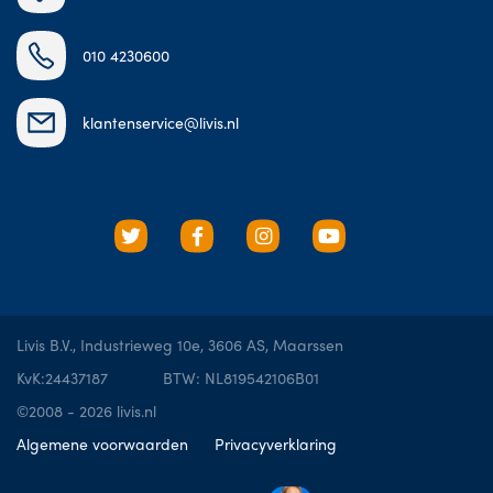
010 4230600
klantenservice@livis.nl
Livis B.V., Industrieweg 10e, 3606 AS, Maarssen
KvK:24437187
BTW: NL819542106B01
©2008 - 2026 livis.nl
Algemene voorwaarden
Privacyverklaring