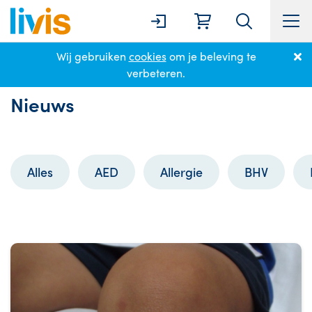
Wij gebruiken
cookies
om je beleving te
Home
Nieuws
Wond
verbeteren.
Nieuws
Alles
AED
Allergie
BHV