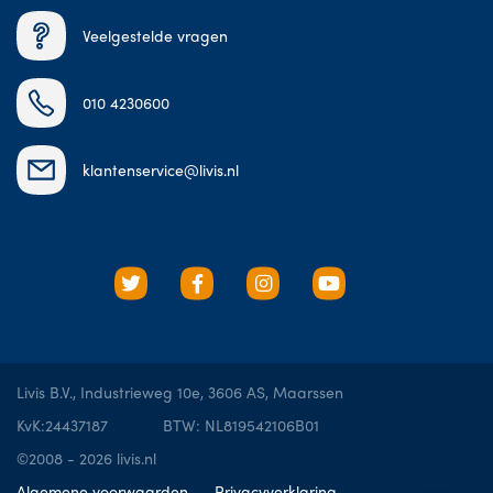
Veelgestelde vragen
010 4230600
klantenservice@livis.nl
Livis B.V., Industrieweg 10e, 3606 AS, Maarssen
KvK:24437187
BTW: NL819542106B01
©2008 - 2026 livis.nl
Algemene voorwaarden
Privacyverklaring