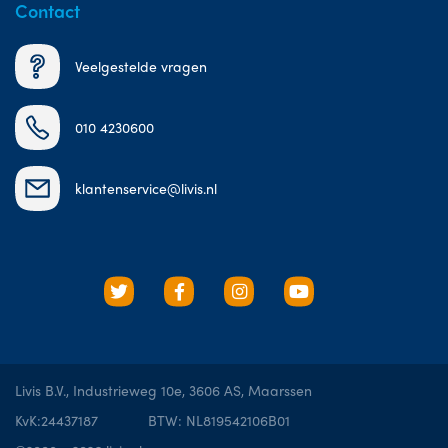
Contact
Veelgestelde vragen
010 4230600
klantenservice@livis.nl
Livis B.V., Industrieweg 10e, 3606 AS, Maarssen
KvK:24437187
BTW: NL819542106B01