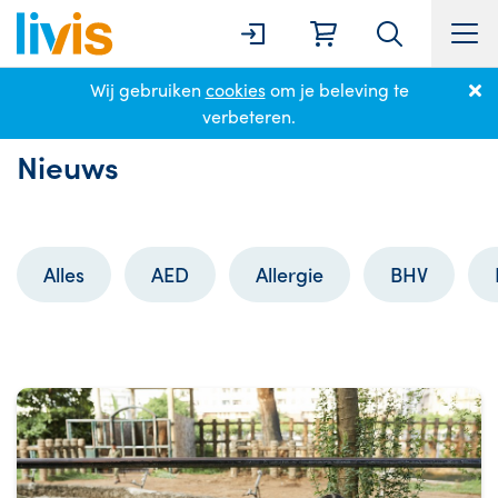
Wij gebruiken
cookies
om je beleving te
Home
Nieuws
Zomer
verbeteren.
Nieuws
Alles
AED
Allergie
BHV