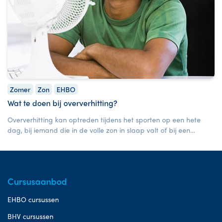
Zomer
Zon
EHBO
Wat te doen bij oververhitting?
Oververhitting kan optreden tijdens het sporten op een hete
dag, bij iemand die in de volle zon in slaap valt of bij een
zuigeling in een oververhitte auto. Wat is oververhitting en wat
is een hitte beroerte?
Cursusaanbod
EHBO cursussen
BHV cursussen