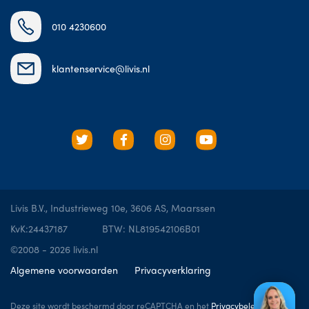
010 4230600
klantenservice@livis.nl
Livis B.V., Industrieweg 10e, 3606 AS, Maarssen
KvK:24437187
BTW: NL819542106B01
©2008 - 2026 livis.nl
Algemene voorwaarden
Privacyverklaring
Deze site wordt beschermd door reCAPTCHA en het
Privacybeleid
en de